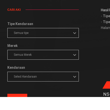
CARI AKI
Hasil
-
Tipe
-
Tipe
Tipe Kendaraan
Halam
Merek
Kendaraan
NS
CARI
Teg
Kap