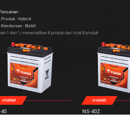
 Pencarian :
 Produk : Hybrid
 Kendaraan : Mobil
an 1 dari 1, menampilkan 8 produk dari total 8 produk
HYBRID
HYBRID
-40
NS-40Z
angan
: 12 V
Tegangan
asitas
: 32 AH
Kapasitas