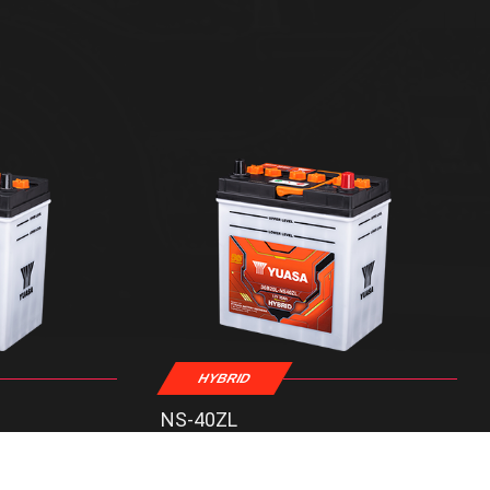
HYBRID
NS-40ZL
: 12 V
Tegangan
: 12 V
: 35 AH
Kapasitas
: 35 AH