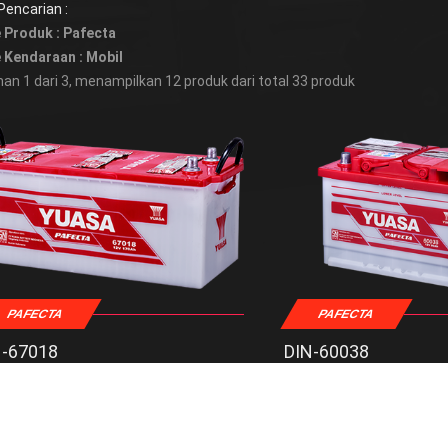
 Pencarian :
 Produk : Pafecta
 Kendaraan : Mobil
an 1 dari 3, menampilkan 12 produk dari total 33 produk
PAFECTA
PAFECTA
N-67018
DIN-60038
angan
: 12 V
Tegangan
asitas
: 170 AH
Kapasitas
ensi Panjang
: 513 mm
Dimensi Panjang