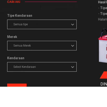
CARI AKI
Hasil
-
Tipe
-
Tipe
Tipe Kendaraan
Halam
Merek
Kendaraan
DI
CARI
Teg
Kap
Dim
TIPE PRODUK