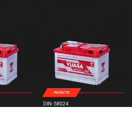
PAFECTA
DIN-58024
: 12 V
Tegangan
: 12 V
: 100 AH
Kapasitas
: 80 AH
: 381 mm
Dimensi Panjang
: 301 mm